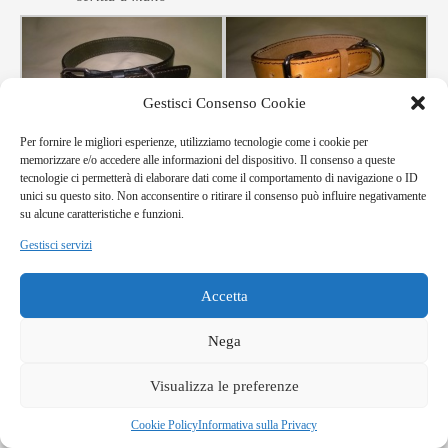
Gestisci Consenso Cookie
Per fornire le migliori esperienze, utilizziamo tecnologie come i cookie per
collare in cuoio cucito
collare in cuoio cucito
memorizzare e/o accedere alle informazioni del dispositivo. Il consenso a queste
tecnologie ci permetterà di elaborare dati come il comportamento di navigazione o ID
unici su questo sito. Non acconsentire o ritirare il consenso può influire negativamente
su alcune caratteristiche e funzioni.
Gestisci servizi
Accetta
collare in cuoio cucito
Nega
GUINZAGLIO
Visualizza le preferenze
Fibbie – anelli – rivetti – cucire – modifiche personalizzate
Cookie Policy
Informativa sulla Privacy