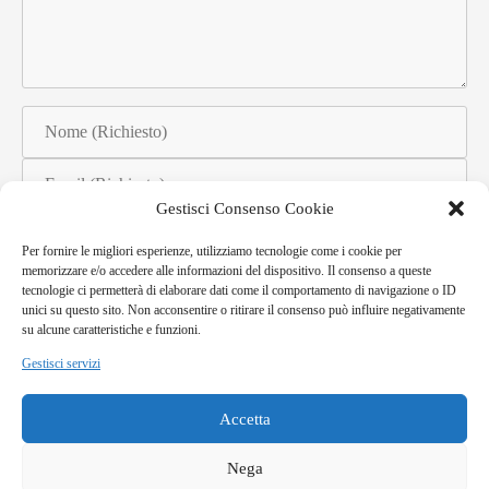
m
e
n
t
N
o
o
E
m
Gestisci Consenso Cookie
m
e
S
a
Per fornire le migliori esperienze, utilizziamo tecnologie come i cookie per
i
memorizzare e/o accedere alle informazioni del dispositivo. Il consenso a queste
i
tecnologie ci permetterà di elaborare dati come il comportamento di navigazione o ID
t
unici su questo sito. Non acconsentire o ritirare il consenso può influire negativamente
l
o
su alcune caratteristiche e funzioni.
Gestisci servizi
W
e
Accetta
b
Nega
COPYRIGHT © ARTE PELLE ITALIA P.IVA: 03142530967 - VIA